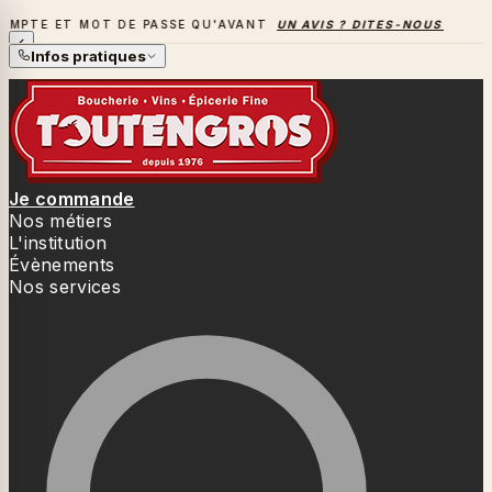
MOT DE PASSE QU'AVANT
UN AVIS ? DITES-NOUS TOUT
→
LA S
LA SAISON DES BARBECUES BAT SON PLEIN
Infos pratiques
Je commande
Nos métiers
L'institution
Évènements
Nos services