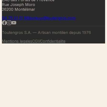
Rue Joseph Moro
26200 Montélimar
04 75 01 51 88
bonjour@toutengros.com
Toutengros S.A. — Artisan montilien depuis 1976
Mentions legales
CGV
Confidentialite