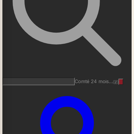
Roquefort AOP…
/