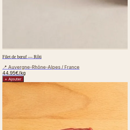
Filet de bœuf — Rôti
📍
Auvergne-Rhône-Alpes / France
44,95€
/kg
+ Ajouter