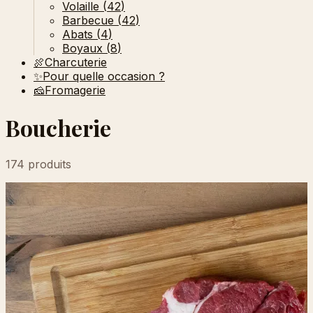
Volaille
(
42
)
Barbecue
(
42
)
Abats
(
4
)
Boyaux
(
8
)
🍖
Charcuterie
✨
Pour quelle occasion ?
🧀
Fromagerie
Boucherie
174 produits