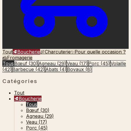
Tout
🥩
Boucherie
🍖
Charcuterie
✨
Pour quelle occasion ?
🧀
Fromagerie
Tous
Bœuf
(
30
)
Agneau
(
29
)
Veau
(
17
)
Porc
(
45
)
Volaille
(
42
)
Barbecue
(
42
)
Abats
(
4
)
Boyaux
(
8
)
Catégories
Tout
🥩
Boucherie
Tous
Bœuf
(
30
)
Agneau
(
29
)
Veau
(
17
)
Porc
(
45
)