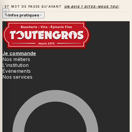
SE QU'AVANT
UN AVIS ? DITES-NOUS TOUT
→
LA SAISON DES 
LA SAISON DES BARBECUES BAT SON PLEIN
Infos pratiques
Je commande
Nos métiers
L'institution
Évènements
Nos services