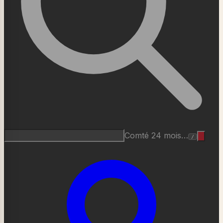
Roquefort AOP…
/