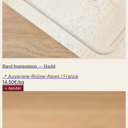
Bœuf bourguignon — Haché
📍
Auvergne-Rhône-Alpes / France
14,50€
/kg
+ Ajouter