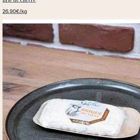
26,90€
/kg