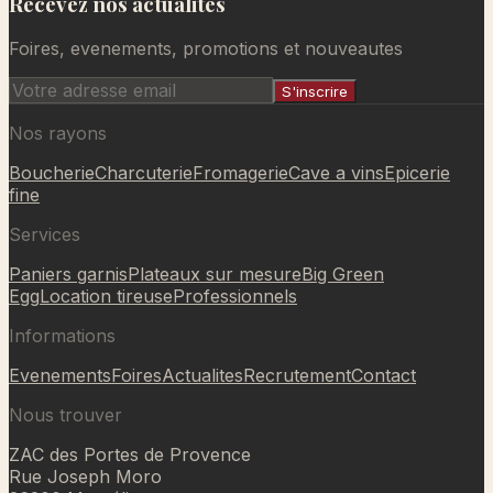
Recevez nos actualites
Ajouté au panier
Foires, evenements, promotions et nouveautes
S'inscrire
Nos rayons
Boucherie
Charcuterie
Fromagerie
Cave a vins
Epicerie
fine
Services
Paniers garnis
Plateaux sur mesure
Big Green
Egg
Location tireuse
Professionnels
Informations
Evenements
Foires
Actualites
Recrutement
Contact
Nous trouver
ZAC des Portes de Provence
Rue Joseph Moro