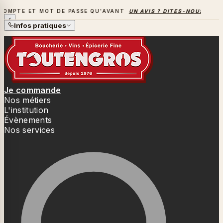
 MOT DE PASSE QU'AVANT
UN AVIS ? DITES-NOUS TOUT
→
LA
Infos pratiques
Je commande
Nos métiers
L'institution
Évènements
Nos services