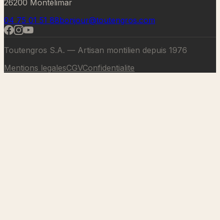
26200 Montélimar
04 75 01 51 88
bonjour@toutengros.com
Toutengros S.A. — Artisan montilien depuis 1976
Mentions legales
CGV
Confidentialite