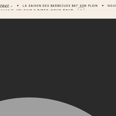
T
→
LA SAISON DES BARBECUES BAT SON PLEIN
NOUVEAU 
'AVANT
UN AVIS ? DITES-NOUS TOUT
→