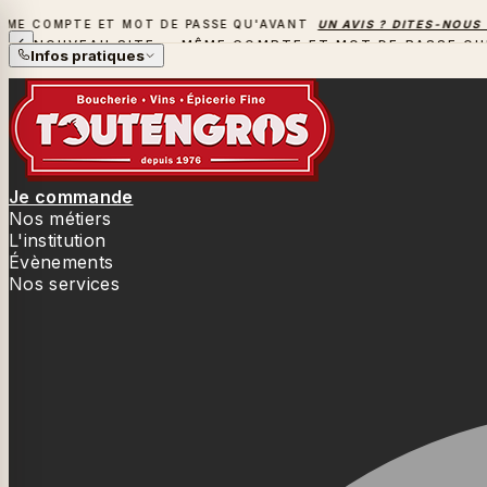
COMPTE ET MOT DE PASSE QU'AVANT
UN AVIS ? DITES-NOUS TOU
NOUVEAU SITE — MÊME COMPTE ET MOT DE PASSE QU
Infos pratiques
Je commande
Nos métiers
L'institution
Évènements
Nos services