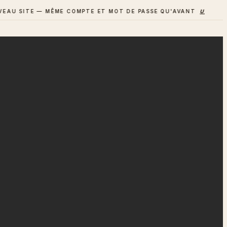
SITE — MÊME COMPTE ET MOT DE PASSE QU'AVANT
UN AVIS ? D