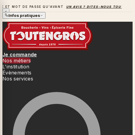
E QU'AVANT
UN AVIS ? DITES-NOUS TOUT
→
LA SAISON DES 
LA SAISON DES BARBECUES BAT SON PLEIN
Infos pratiques
Je commande
Nos métiers
L'institution
Évènements
Nos services