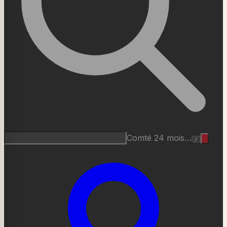
Roquefort AOP…
/