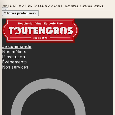
MOT DE PASSE QU'AVANT
UN AVIS ? DITES-NOUS TOUT
→
LA 
LA SAISON DES BARBECUES BAT SON PLEIN
Infos pratiques
Je commande
Nos métiers
L'institution
Évènements
Nos services