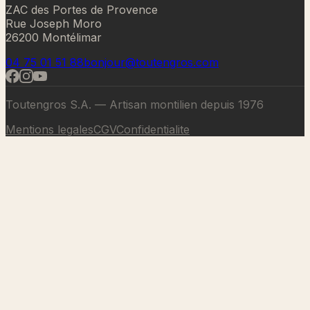
ZAC des Portes de Provence
Rue Joseph Moro
26200 Montélimar
04 75 01 51 88
bonjour@toutengros.com
Toutengros S.A. — Artisan montilien depuis 1976
Mentions legales
CGV
Confidentialite