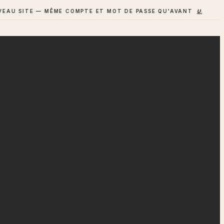
SITE — MÊME COMPTE ET MOT DE PASSE QU'AVANT
UN AVIS ? D