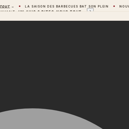
T
→
LA SAISON DES BARBECUES BAT SON PLEIN
NOUVEAU 
'AVANT
UN AVIS ? DITES-NOUS TOUT
→