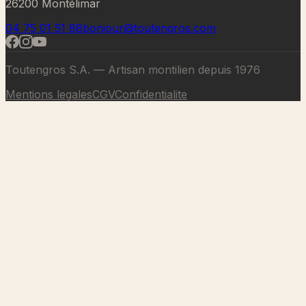
26200 Montélimar
04 75 01 51 88
bonjour@toutengros.com
Toutengros S.A. — Artisan montilien depuis 1976
Mentions legales
CGV
Confidentialite