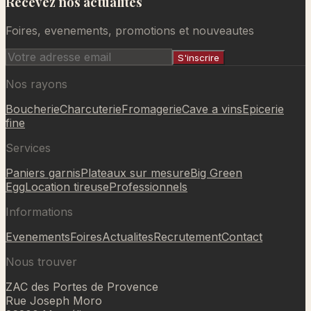
Recevez nos actualites
Foires, evenements, promotions et nouveautes
S'inscrire
Nos rayons
Boucherie
Charcuterie
Fromagerie
Cave a vins
Epicerie
fine
Services
Paniers garnis
Plateaux sur mesure
Big Green
Egg
Location tireuse
Professionnels
Informations
Evenements
Foires
Actualites
Recrutement
Contact
Nous trouver
ZAC des Portes de Provence
Rue Joseph Moro