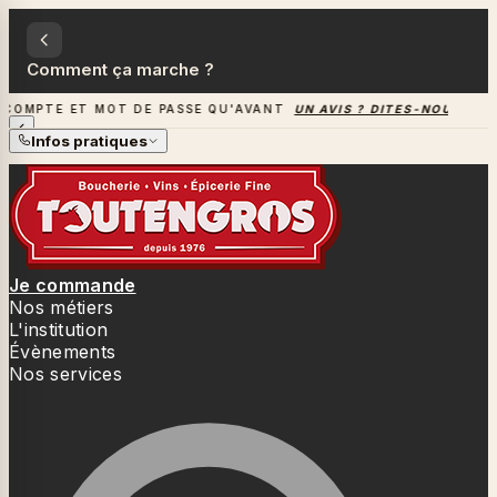
Comment ça marche ?
TE ET MOT DE PASSE QU'AVANT
UN AVIS ? DITES-NOUS TOUT
→
Infos pratiques
NOUVEAU SITE — MÊME COMPTE ET
UN AVIS ? DITES-
MOT DE PASSE QU'AVANT
NOUS TOUT
→
Je commande
Nos métiers
L'institution
Évènements
Nos services