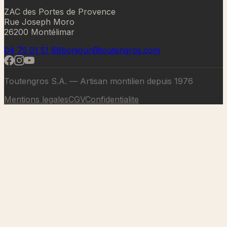
ZAC des Portes de Provence
Rue Joseph Moro
26200 Montélimar
04 75 01 51 88
bonjour@toutengros.com
Toutengros S.A. — Artisan montilien depuis 1976
Mentions legales
CGV
Confidentialite