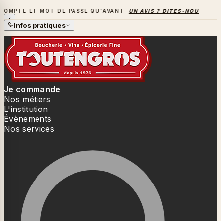
T MOT DE PASSE QU'AVANT
UN AVIS ? DITES-NOUS TOUT
→
L
LA SAISON DES BARBECUES BAT SON PLEIN
Infos pratiques
Je commande
Nos métiers
L'institution
Évènements
Nos services