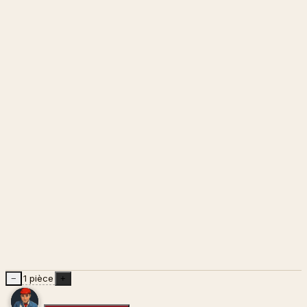
1 pièce
−
+