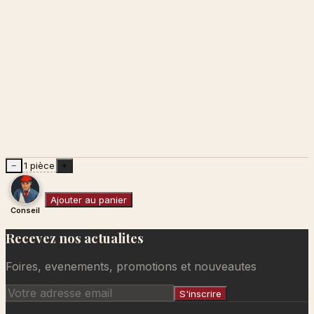
1 pièce
−
+
Ajouter au panier
Conseil
Recevez nos actualites
Ajouté au panier
Foires, evenements, promotions et nouveautes
S'inscrire