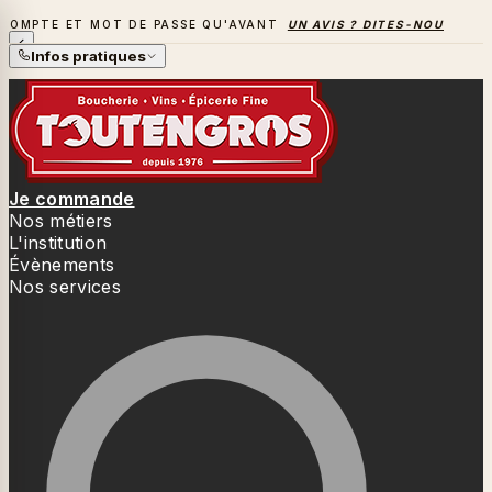
T MOT DE PASSE QU'AVANT
UN AVIS ? DITES-NOUS TOUT
→
L
LA SAISON DES BARBECUES BAT SON PLEIN
Infos pratiques
Je commande
Nos métiers
L'institution
Évènements
Nos services