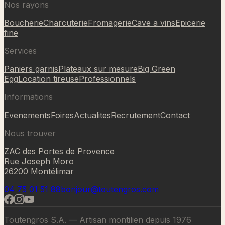
Nos rayons
Boucherie
Charcuterie
Fromagerie
Cave a vins
Epicerie
fine
Services
Paniers garnis
Plateaux sur mesure
Big Green
Egg
Location tireuse
Professionnels
Informations
Evenements
Foires
Actualites
Recrutement
Contact
Nous trouver
ZAC des Portes de Provence
Rue Joseph Moro
26200 Montélimar
04 75 01 51 88
bonjour@toutengros.com
Toutengros S.A. — Artisan montilien depuis 1976