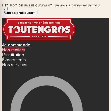
SE QU'AVANT
UN AVIS ? DITES-NOUS TOUT
→
LA SAISON DES
LA SAISON DES BARBECUES BAT SON PLEIN
Infos pratiques
Je commande
Nos métiers
L'institution
Évènements
Nos services