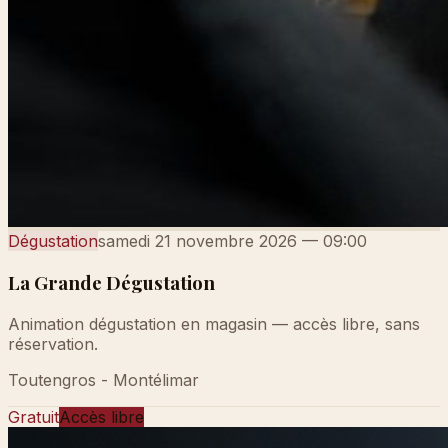
Dégustation
samedi 21 novembre 2026
—
09:00
La Grande Dégustation
Animation dégustation en magasin — accès libre, sans
réservation.
Toutengros - Montélimar
Gratuit
Accès libre