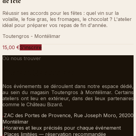
de fête
Réussir ses accords pour les fêtes : quel vin sur la
volaille, le foie gras, les fromages, le chocolat ? L'atelier
idéal pour préparer vos repas de fin d'année.
Toutengros - Montélimar
15,00 €
S'inscrire
Où nous trouver
L'espace Masterclass
Nos événements se déroulent dans notre espace dédié,
au sein du magasin Toutengros à Montélimar. Certains
ateliers ont lieu en extérieur, dans des lieux partenaires
comme le Château Bizard.
ZAC des Portes de Provence, Rue Joseph Moro, 26200
●
Montélimar
Horaires et lieux précisés pour chaque événement
●
Places limitées — réservation recommandée
●