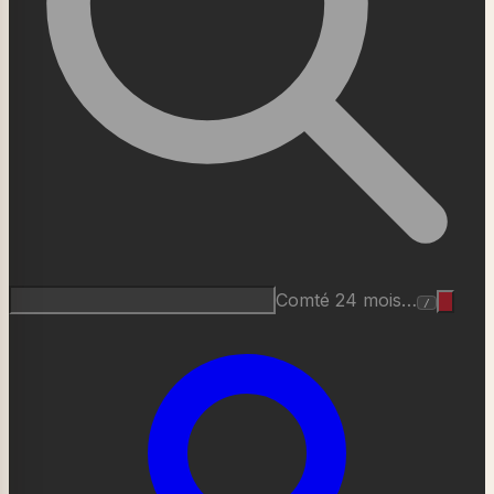
Roquefort AOP…
/