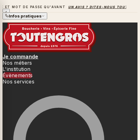
ASSE QU'AVANT
UN AVIS ? DITES-NOUS TOUT
→
LA SAISON D
LA SAISON DES BARBECUES BAT SON PLEIN
Infos pratiques
Je commande
Nos métiers
L'institution
Évènements
Nos services