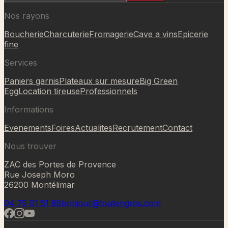
Nos rayons
Boucherie
Charcuterie
Fromagerie
Cave a vins
Epicerie
fine
Services
Paniers garnis
Plateaux sur mesure
Big Green
Egg
Location tireuse
Professionnels
Informations
Evenements
Foires
Actualites
Recrutement
Contact
Nous trouver
ZAC des Portes de Provence
Rue Joseph Moro
26200 Montélimar
04 75 01 51 88
bonjour@toutengros.com