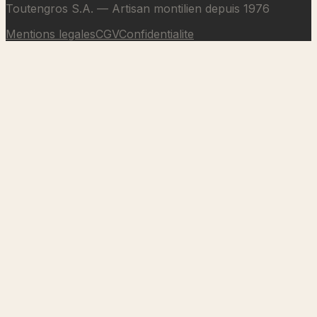
Toutengros S.A. — Artisan montilien depuis 1976
Mentions legales
CGV
Confidentialite