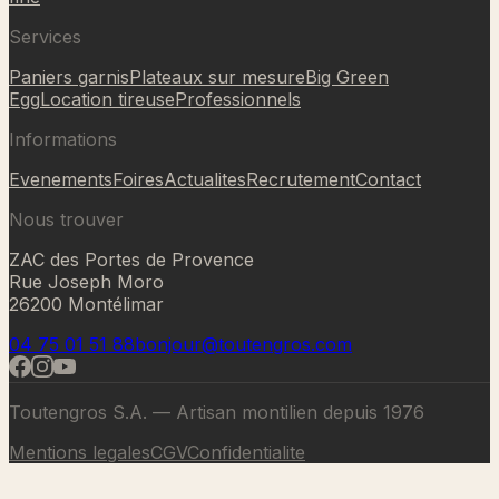
Services
Paniers garnis
Plateaux sur mesure
Big Green
Egg
Location tireuse
Professionnels
Informations
Evenements
Foires
Actualites
Recrutement
Contact
Nous trouver
ZAC des Portes de Provence
Rue Joseph Moro
26200 Montélimar
04 75 01 51 88
bonjour@toutengros.com
Toutengros S.A. — Artisan montilien depuis 1976
Mentions legales
CGV
Confidentialite