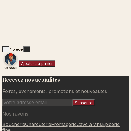
1 pièce
−
+
Ajouter au panier
Conseil
Recevez nos actualites
Ajouté au panier
Foires, evenements, promotions et nouveautes
S'inscrire
Nos rayons
Boucherie
Charcuterie
Fromagerie
Cave a vins
Epicerie
fine