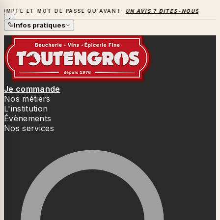
 MOT DE PASSE QU'AVANT
UN AVIS ? DITES-NOUS TOUT
→
LA
LA SAISON DES BARBECUES BAT SON PLEIN
Infos pratiques
Je commande
Nos métiers
L'institution
Évènements
Nos services