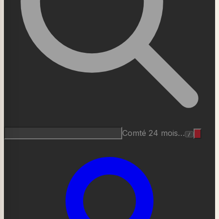
Roquefort AOP…
/