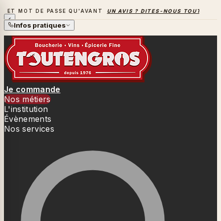
PASSE QU'AVANT
UN AVIS ? DITES-NOUS TOUT
→
LA SAISON 
LA SAISON DES BARBECUES BAT SON PLEIN
Infos pratiques
Je commande
Nos métiers
L'institution
Évènements
Nos services