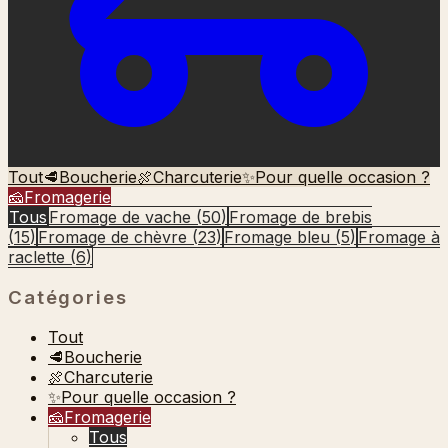
Tout
🥩
Boucherie
🍖
Charcuterie
✨
Pour quelle occasion ?
🧀
Fromagerie
Tous
Fromage de vache
(
50
)
Fromage de brebis
(
15
)
Fromage de chèvre
(
23
)
Fromage bleu
(
5
)
Fromage à
raclette
(
6
)
Catégories
Tout
🥩
Boucherie
🍖
Charcuterie
✨
Pour quelle occasion ?
🧀
Fromagerie
Tous