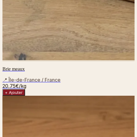
Brie meaux
📍
Île-de-France / France
20,75€
/kg
+ Ajouter