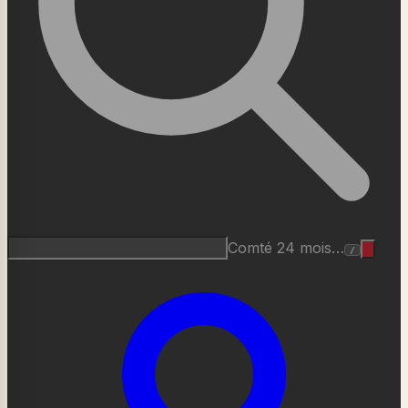
Roquefort AOP…
/