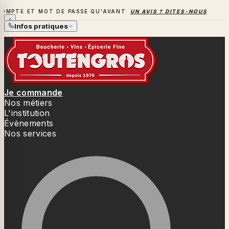
 MOT DE PASSE QU'AVANT
UN AVIS ? DITES-NOUS TOUT
→
LA
LA SAISON DES BARBECUES BAT SON PLEIN
Infos pratiques
Je commande
Nos métiers
L'institution
Évènements
Nos services