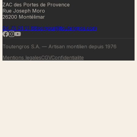
ZAC des Portes de Provence
Rue Joseph Moro
26200 Montélimar
04 75 01 51 88
bonjour@toutengros.com
Toutengros S.A. — Artisan montilien depuis 1976
Mentions legales
CGV
Confidentialite