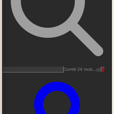
Roquefort AOP…
/