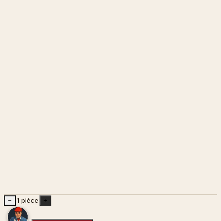
1 pièce
−
+