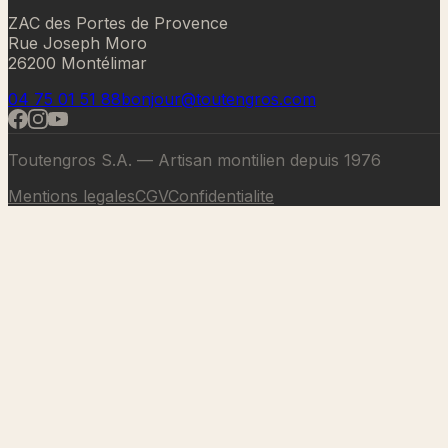
ZAC des Portes de Provence
Rue Joseph Moro
26200 Montélimar
04 75 01 51 88
bonjour@toutengros.com
Toutengros S.A. — Artisan montilien depuis 1976
Mentions legales
CGV
Confidentialite