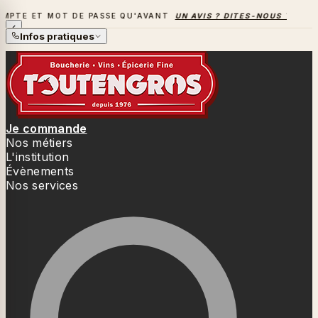
OT DE PASSE QU'AVANT
UN AVIS ? DITES-NOUS TOUT
→
LA S
LA SAISON DES BARBECUES BAT SON PLEIN
Infos pratiques
Je commande
Nos métiers
L'institution
Évènements
Nos services