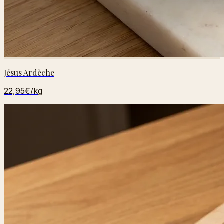
Jésus Ardèche
22,95€
/kg