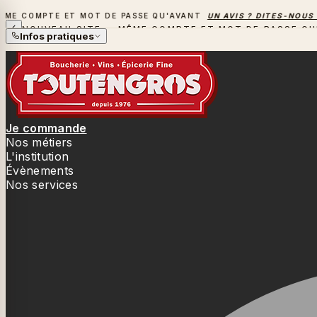
COMPTE ET MOT DE PASSE QU'AVANT
UN AVIS ? DITES-NOUS TOU
NOUVEAU SITE — MÊME COMPTE ET MOT DE PASSE QU
Infos pratiques
Je commande
Nos métiers
L'institution
Évènements
Nos services