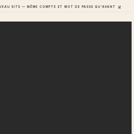
SITE — MÊME COMPTE ET MOT DE PASSE QU'AVANT
UN AVIS ? D