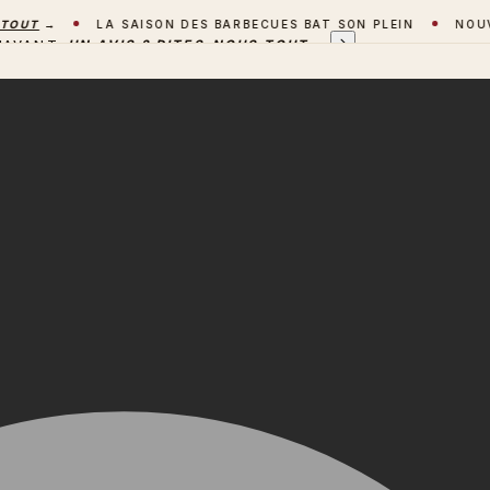
T
→
LA SAISON DES BARBECUES BAT SON PLEIN
NOUVEAU 
'AVANT
UN AVIS ? DITES-NOUS TOUT
→