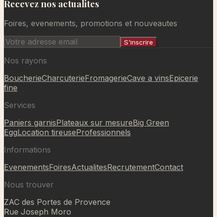
Recevez nos actualites
Ajouté au panier
Foires, evenements, promotions et nouveautes
S'inscrire
Nos rayons
Boucherie
Charcuterie
Fromagerie
Cave a vins
Epicerie
fine
Services
Paniers garnis
Plateaux sur mesure
Big Green
Egg
Location tireuse
Professionnels
Informations
Evenements
Foires
Actualites
Recrutement
Contact
Nous trouver
ZAC des Portes de Provence
Rue Joseph Moro