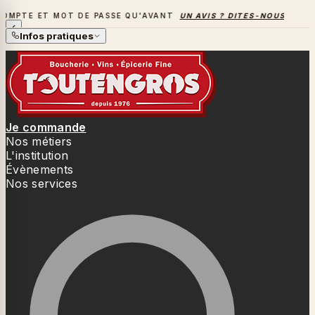
 MOT DE PASSE QU'AVANT
UN AVIS ? DITES-NOUS TOUT
→
LA
LA SAISON DES BARBECUES BAT SON PLEIN
Infos pratiques
Je commande
Nos métiers
L'institution
Évènements
Nos services