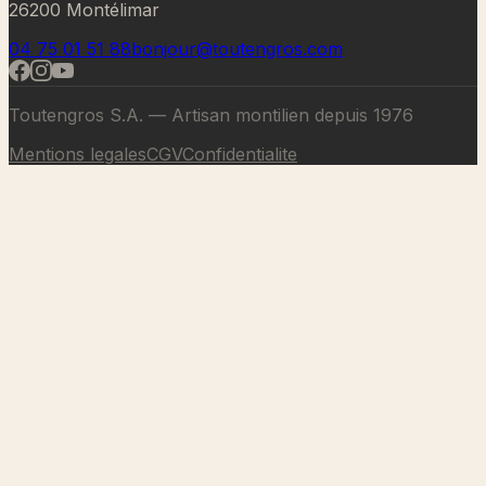
26200 Montélimar
04 75 01 51 88
bonjour@toutengros.com
Toutengros S.A. — Artisan montilien depuis 1976
Mentions legales
CGV
Confidentialite