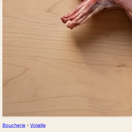
Boucherie
›
Volaille