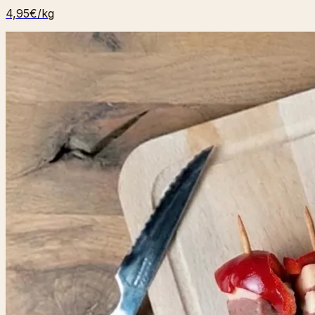
4,95€
/kg