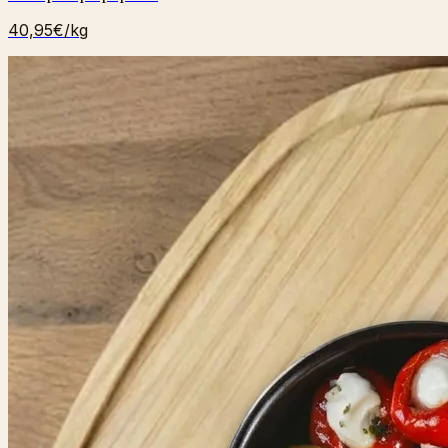
40,95€
/kg