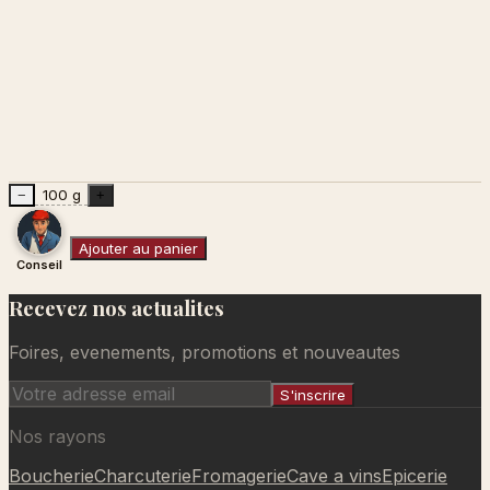
100 g
−
+
Ajouter au panier
Conseil
Recevez nos actualites
Ajouté au panier
Foires, evenements, promotions et nouveautes
S'inscrire
Nos rayons
Boucherie
Charcuterie
Fromagerie
Cave a vins
Epicerie