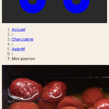
Accueil
›
Charcuterie
›
Apéritif
›
Mini poivron