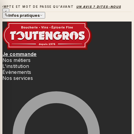
MOT DE PASSE QU'AVANT
UN AVIS ? DITES-NOUS TOUT
→
LA 
LA SAISON DES BARBECUES BAT SON PLEIN
Infos pratiques
Je commande
Nos métiers
L'institution
Évènements
Nos services