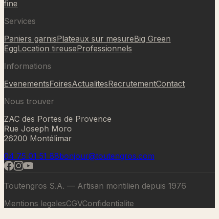
fine
Services
Paniers garnis
Plateaux sur mesure
Big Green
Egg
Location tireuse
Professionnels
Informations
Evenements
Foires
Actualites
Recrutement
Contact
Nous trouver
ZAC des Portes de Provence
Rue Joseph Moro
26200 Montélimar
04 75 01 51 88
bonjour@toutengros.com
Toutengros S.A. — Artisan montilien depuis 1976
Mentions legales
CGV
Confidentialite