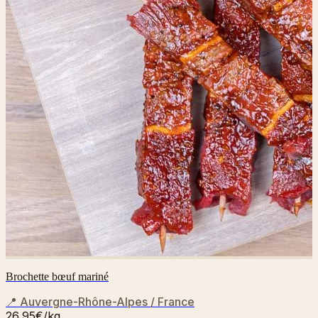
Brochette bœuf mariné
📍
Auvergne-Rhône-Alpes / France
26,95€
/kg