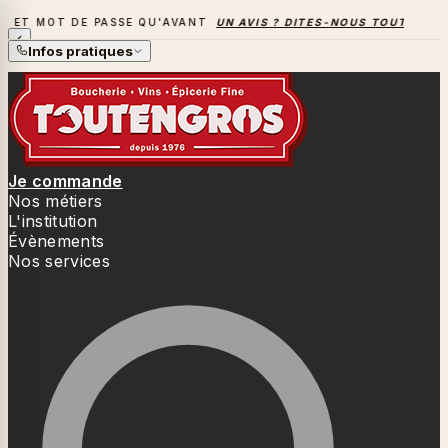
E QU'AVANT
UN AVIS ? DITES-NOUS TOUT
→
LA SAISON DES 
LA SAISON DES BARBECUES BAT SON PLEIN
Infos pratiques
Je commande
Nos métiers
L'institution
Évènements
Nos services