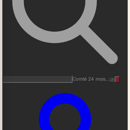
Roquefort AOP…
/