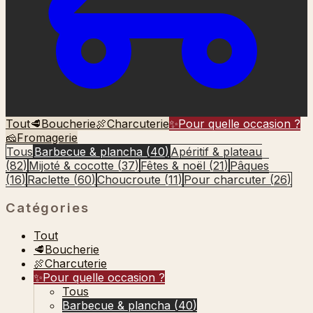
Tout
🥩
Boucherie
🍖
Charcuterie
✨
Pour quelle occasion ?
🧀
Fromagerie
Tous
Barbecue & plancha
(
40
)
Apéritif & plateau
(
82
)
Mijoté & cocotte
(
37
)
Fêtes & noël
(
21
)
Pâques
(
16
)
Raclette
(
60
)
Choucroute
(
11
)
Pour charcuter
(
26
)
Catégories
Tout
🥩
Boucherie
🍖
Charcuterie
✨
Pour quelle occasion ?
Tous
Barbecue & plancha
(
40
)