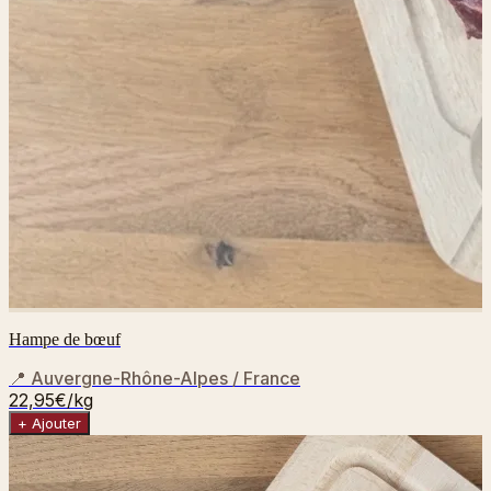
Hampe de bœuf
📍
Auvergne-Rhône-Alpes / France
22,95€
/kg
+ Ajouter