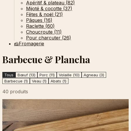
Apéritif & plateau
(
82
)
Mijoté & cocotte
(
37
)
Fêtes & noël
(
21
)
Pâques
(
16
)
Raclette
(
60
)
Choucroute
(
11
)
Pour charcuter
(
26
)
🧀
Fromagerie
Barbecue & Plancha
Tous
Bœuf
(
13
)
Porc
(
11
)
Volaille
(
10
)
Agneau
(
3
)
Barbecue
(
1
)
Veau
(
1
)
Abats
(
1
)
40 produits