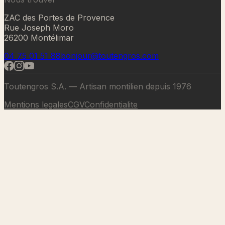
ZAC des Portes de Provence
Rue Joseph Moro
26200 Montélimar
04 75 01 51 88
bonjour@toutengros.com
Toutengros S.A. — Artisan montilien depuis 1976
Mentions legales
CGV
Confidentialite