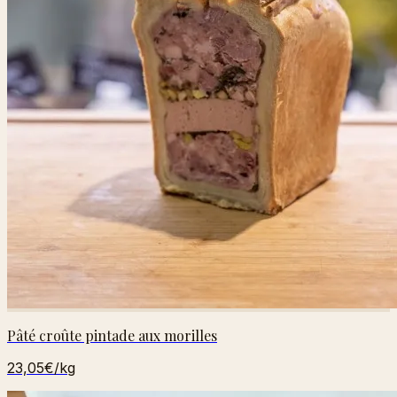
Pâté croûte pintade aux morilles
23,05€
/kg