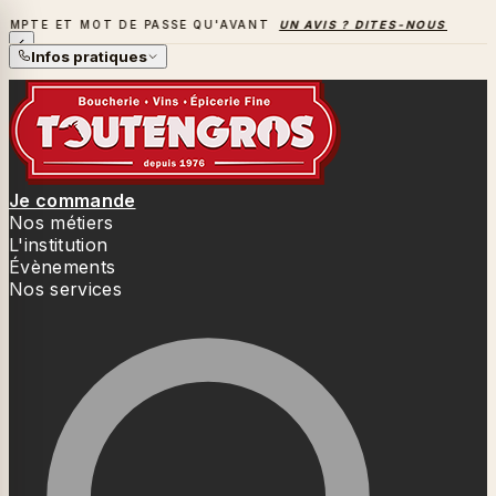
OT DE PASSE QU'AVANT
UN AVIS ? DITES-NOUS TOUT
→
LA S
LA SAISON DES BARBECUES BAT SON PLEIN
Infos pratiques
Je commande
Nos métiers
L'institution
Évènements
Nos services