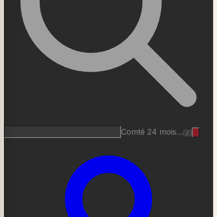
Roquefort AOP…
/