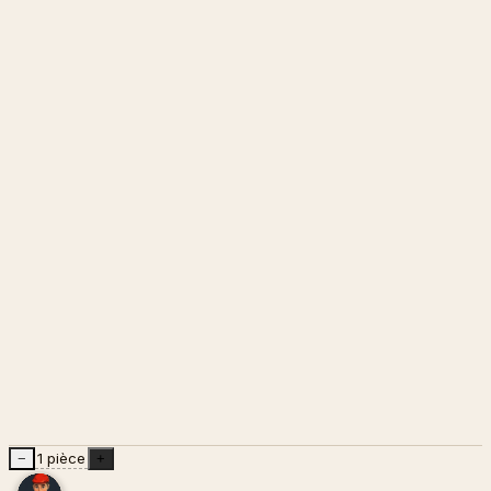
1 pièce
−
+