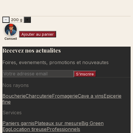
200 g
−
+
Ajouter au panier
Conseil
Recevez nos actualites
Ajouté au panier
Foires, evenements, promotions et nouveautes
S'inscrire
Nos rayons
Boucherie
Charcuterie
Fromagerie
Cave a vins
Epicerie
fine
Services
Paniers garnis
Plateaux sur mesure
Big Green
Egg
Location tireuse
Professionnels