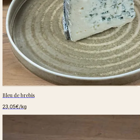
Bleu de brebis
23,05€
/kg