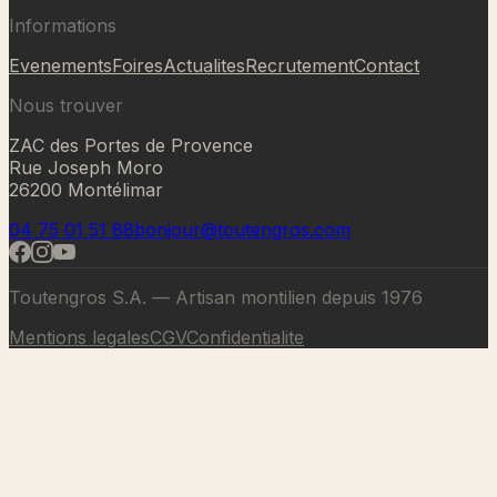
Informations
Evenements
Foires
Actualites
Recrutement
Contact
Nous trouver
ZAC des Portes de Provence
Rue Joseph Moro
26200 Montélimar
04 75 01 51 88
bonjour@toutengros.com
Toutengros S.A. — Artisan montilien depuis 1976
Mentions legales
CGV
Confidentialite