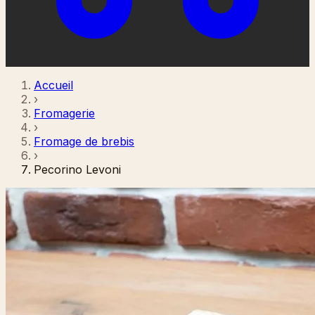
Accueil
›
Fromagerie
›
Fromage de brebis
›
Pecorino Levoni