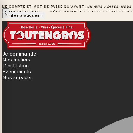
COMPTE ET MOT DE PASSE QU'AVANT
UN AVIS ? DITES-NOUS TOU
NOUVEAU SITE — MÊME COMPTE ET MOT DE PASSE QU
Infos pratiques
Je commande
Nos métiers
L'institution
Évènements
Nos services