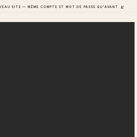
SITE — MÊME COMPTE ET MOT DE PASSE QU'AVANT
UN AVIS ? D