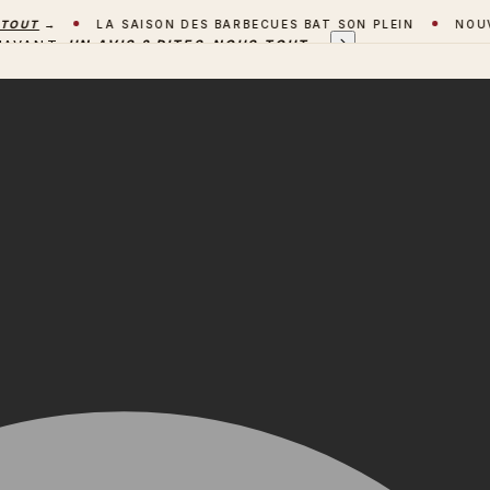
T
→
LA SAISON DES BARBECUES BAT SON PLEIN
NOUVEAU 
'AVANT
UN AVIS ? DITES-NOUS TOUT
→