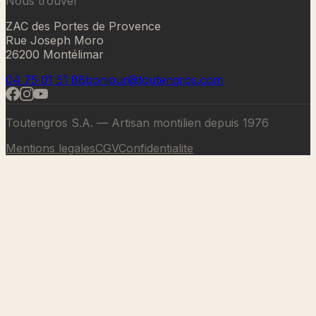
Nous trouver
ZAC des Portes de Provence
Rue Joseph Moro
26200 Montélimar
04 75 01 51 88
bonjour@toutengros.com
Toutengros S.A. — Artisan montilien depuis 1976
Mentions legales
CGV
Confidentialite