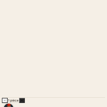
1 pièce
−
+