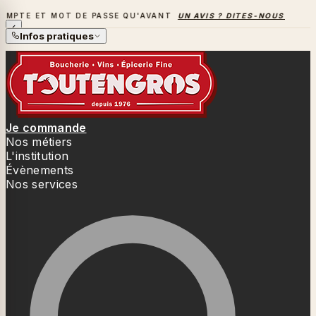
OT DE PASSE QU'AVANT
UN AVIS ? DITES-NOUS TOUT
→
LA S
LA SAISON DES BARBECUES BAT SON PLEIN
Infos pratiques
Je commande
Nos métiers
L'institution
Évènements
Nos services