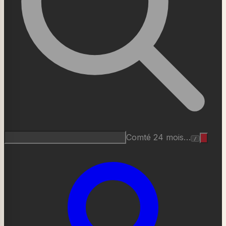
Roquefort AOP…
/