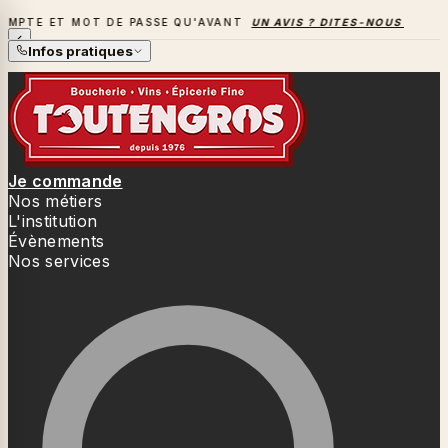
MOT DE PASSE QU'AVANT
UN AVIS ? DITES-NOUS TOUT
→
LA 
LA SAISON DES BARBECUES BAT SON PLEIN
Infos pratiques
Je commande
Nos métiers
L'institution
Évènements
Nos services