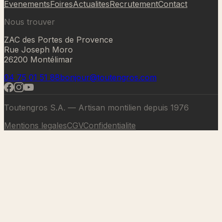
Evenements
Foires
Actualites
Recrutement
Contact
Nous trouver
ZAC des Portes de Provence
Rue Joseph Moro
26200 Montélimar
04 75 01 51 88
bonjour@toutengros.com
Toutengros S.A. — Artisan montilien depuis 1976
Mentions legales
CGV
Confidentialite