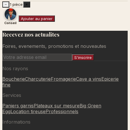
1 pièce
−
+
Ajouter au panier
Conseil
Recevez nos actualites
Ajouté au panier
Foires, evenements, promotions et nouveautes
S'inscrire
Nos rayons
Boucherie
Charcuterie
Fromagerie
Cave a vins
Epicerie
fine
Services
Paniers garnis
Plateaux sur mesure
Big Green
Egg
Location tireuse
Professionnels
Informations