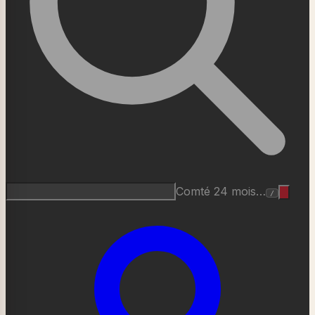
Roquefort AOP…
/