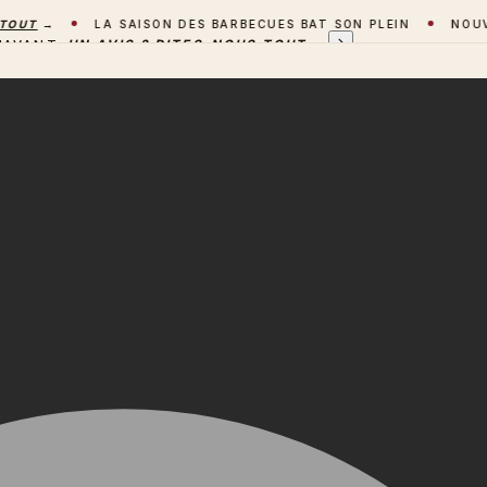
T
→
LA SAISON DES BARBECUES BAT SON PLEIN
NOUVEAU 
'AVANT
UN AVIS ? DITES-NOUS TOUT
→