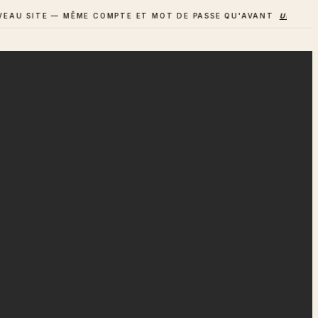
SITE — MÊME COMPTE ET MOT DE PASSE QU'AVANT
UN AVIS ? D