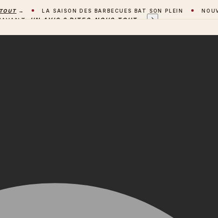
→
LA SAISON DES BARBECUES BAT SON PLEIN
NOUVEAU 
'AVANT
UN AVIS ? DITES-NOUS TOUT
→