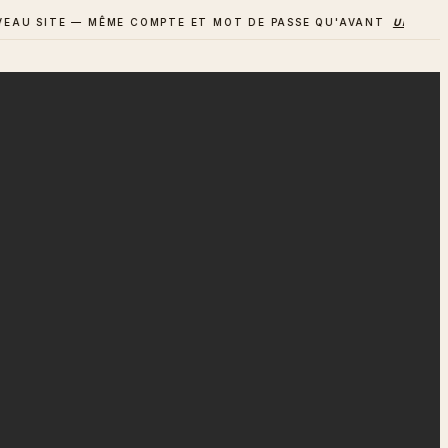
SITE — MÊME COMPTE ET MOT DE PASSE QU'AVANT
UN AVIS ? D