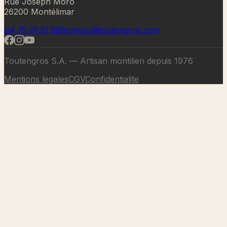
Rue Joseph Moro
26200 Montélimar
04 75 01 51 88
bonjour@toutengros.com
Toutengros S.A. — Artisan montilien depuis 1976
Mentions legales
CGV
Confidentialite