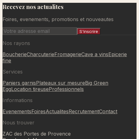
Recevez nos actualites
Ajouté au panier
Foires, evenements, promotions et nouveautes
S'inscrire
Nos rayons
Boucherie
Charcuterie
Fromagerie
Cave a vins
Epicerie
fine
Services
Paniers garnis
Plateaux sur mesure
Big Green
Egg
Location tireuse
Professionnels
Informations
Evenements
Foires
Actualites
Recrutement
Contact
Nous trouver
ZAC des Portes de Provence