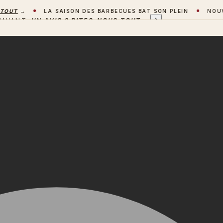
T
→
LA SAISON DES BARBECUES BAT SON PLEIN
NOUVEAU 
'AVANT
UN AVIS ? DITES-NOUS TOUT
→