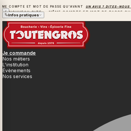
COMPTE ET MOT DE PASSE QU'AVANT
UN AVIS ? DITES-NOUS TOU
NOUVEAU SITE — MÊME COMPTE ET MOT DE PASSE QU
Infos pratiques
Je commande
Nos métiers
L'institution
Évènements
Nos services