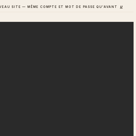
SITE — MÊME COMPTE ET MOT DE PASSE QU'AVANT
UN AVIS ? D