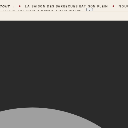
T
→
LA SAISON DES BARBECUES BAT SON PLEIN
NOUVEAU 
'AVANT
UN AVIS ? DITES-NOUS TOUT
→