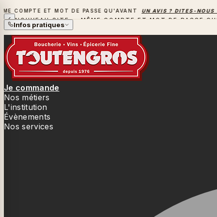
COMPTE ET MOT DE PASSE QU'AVANT
UN AVIS ? DITES-NOUS TOU
NOUVEAU SITE — MÊME COMPTE ET MOT DE PASSE QU
Infos pratiques
Je commande
Nos métiers
L'institution
Évènements
Nos services