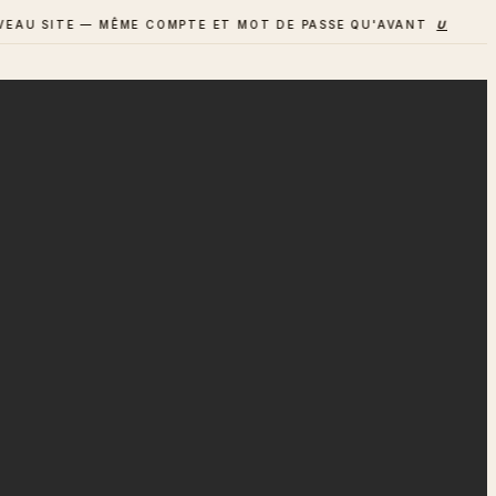
SITE — MÊME COMPTE ET MOT DE PASSE QU'AVANT
UN AVIS ? D