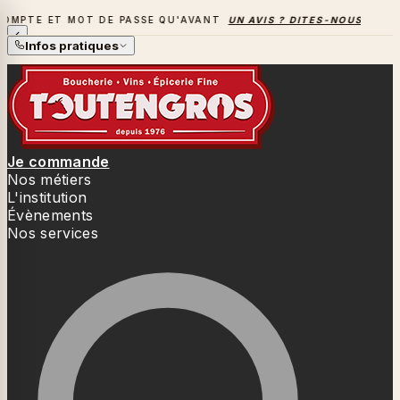
T MOT DE PASSE QU'AVANT
UN AVIS ? DITES-NOUS TOUT
→
L
LA SAISON DES BARBECUES BAT SON PLEIN
Infos pratiques
Je commande
Nos métiers
L'institution
Évènements
Nos services