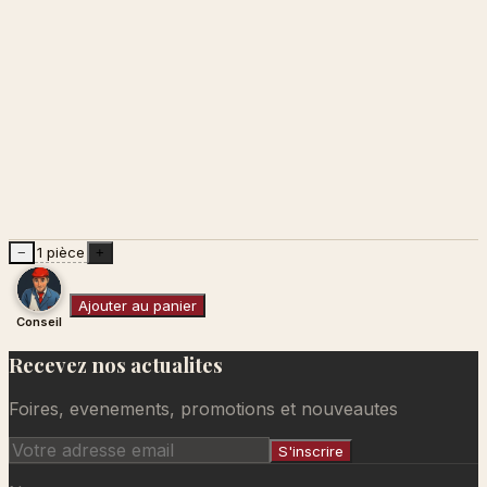
1 pièce
−
+
Ajouter au panier
Conseil
Recevez nos actualites
Ajouté au panier
Foires, evenements, promotions et nouveautes
S'inscrire