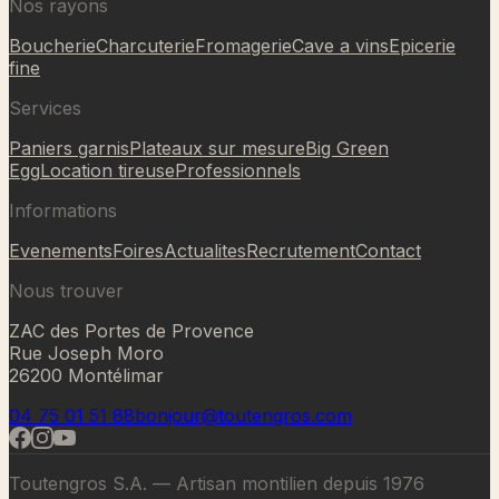
Nos rayons
Boucherie
Charcuterie
Fromagerie
Cave a vins
Epicerie
fine
Services
Paniers garnis
Plateaux sur mesure
Big Green
Egg
Location tireuse
Professionnels
Informations
Evenements
Foires
Actualites
Recrutement
Contact
Nous trouver
ZAC des Portes de Provence
Rue Joseph Moro
26200 Montélimar
04 75 01 51 88
bonjour@toutengros.com
Toutengros S.A. — Artisan montilien depuis 1976