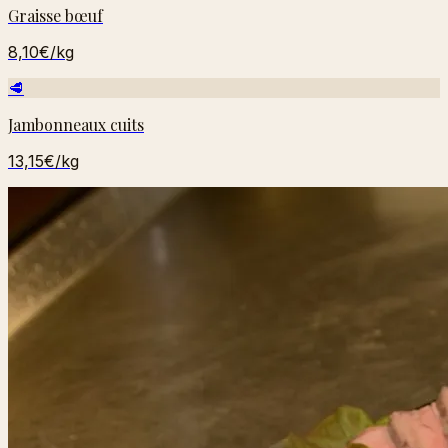
Graisse bœuf
8,10€
/kg
🥩
Jambonneaux cuits
13,15€
/kg