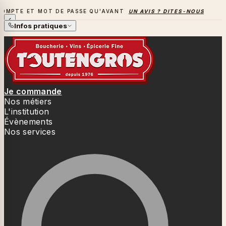
T MOT DE PASSE QU'AVANT
UN AVIS ? DITES-NOUS TOUT
→
L
LA SAISON DES BARBECUES BAT SON PLEIN
Infos pratiques
Je commande
Nos métiers
L'institution
Évènements
Nos services