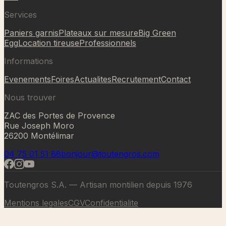
Services
Paniers garnis
Plateaux sur mesure
Big Green
Egg
Location tireuse
Professionnels
Informations
Evenements
Foires
Actualites
Recrutement
Contact
Nous trouver
ZAC des Portes de Provence
Rue Joseph Moro
26200 Montélimar
04 75 01 51 88
bonjour@toutengros.com
Toutengros S.A. — Artisan montilien depuis 1976
Mentions legales
CGV
Confidentialite