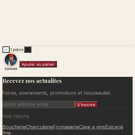
1 pièce
−
+
Ajouter au panier
Conseil
Recevez nos actualites
Ajouté au panier
Foires, evenements, promotions et nouveautes
S'inscrire
Nos rayons
Boucherie
Charcuterie
Fromagerie
Cave a vins
Epicerie
fine