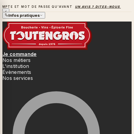
 MOT DE PASSE QU'AVANT
UN AVIS ? DITES-NOUS TOUT
→
LA
LA SAISON DES BARBECUES BAT SON PLEIN
Infos pratiques
Je commande
Nos métiers
L'institution
Évènements
Nos services