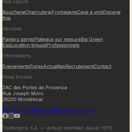
Nos rayons
Boucherie
Charcuterie
Fromagerie
Cave a vins
Epicerie
fine
Services
Paniers garnis
Plateaux sur mesure
Big Green
Egg
Location tireuse
Professionnels
Informations
Evenements
Foires
Actualites
Recrutement
Contact
Nous trouver
ZAC des Portes de Provence
Rue Joseph Moro
26200 Montélimar
04 75 01 51 88
bonjour@toutengros.com
Toutengros S.A. — Artisan montilien depuis 1976