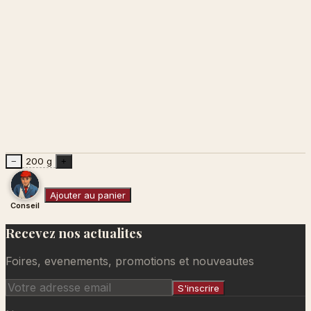
200 g
−
+
Ajouter au panier
Conseil
Recevez nos actualites
Ajouté au panier
Foires, evenements, promotions et nouveautes
S'inscrire