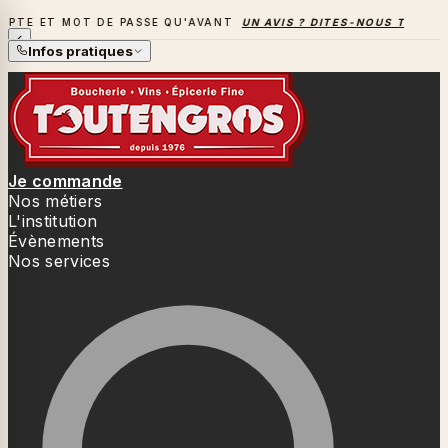
T DE PASSE QU'AVANT
UN AVIS ? DITES-NOUS TOUT
→
LA SA
LA SAISON DES BARBECUES BAT SON PLEIN
Infos pratiques
Je commande
Nos métiers
L'institution
Évènements
Nos services