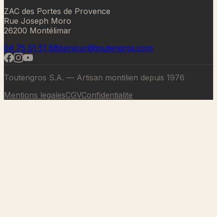
ZAC des Portes de Provence
Rue Joseph Moro
26200 Montélimar
04 75 01 51 88
bonjour@toutengros.com
Toutengros S.A. — Artisan montilien depuis 1976
Mentions legales
CGV
Confidentialite