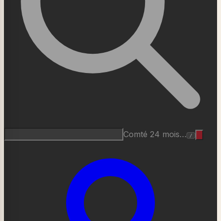
Roquefort AOP…
/