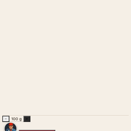
100 g
−
+