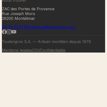
Nous trouver
ZAC des Portes de Provence
Rue Joseph Moro
26200 Montélimar
04 75 01 51 88
bonjour@toutengros.com
Toutengros S.A. — Artisan montilien depuis 1976
Mentions legales
CGV
Confidentialite