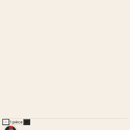
1 pièce
−
+