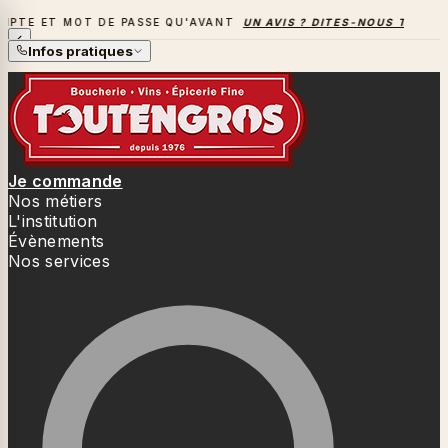
OT DE PASSE QU'AVANT
UN AVIS ? DITES-NOUS TOUT
→
LA S
LA SAISON DES BARBECUES BAT SON PLEIN
Infos pratiques
Je commande
Nos métiers
L'institution
Évènements
Nos services