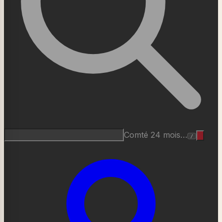
Roquefort AOP…
/