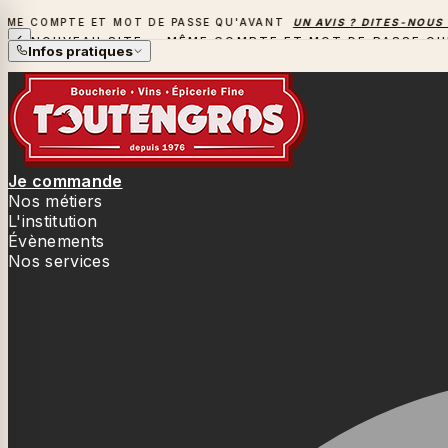
COMPTE ET MOT DE PASSE QU'AVANT
UN AVIS ? DITES-NOUS TOU
NOUVEAU SITE — MÊME COMPTE ET MOT DE PASSE QU
Infos pratiques
Je commande
Nos métiers
L'institution
Évènements
Nos services