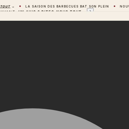
T
→
LA SAISON DES BARBECUES BAT SON PLEIN
NOUVEAU 
'AVANT
UN AVIS ? DITES-NOUS TOUT
→