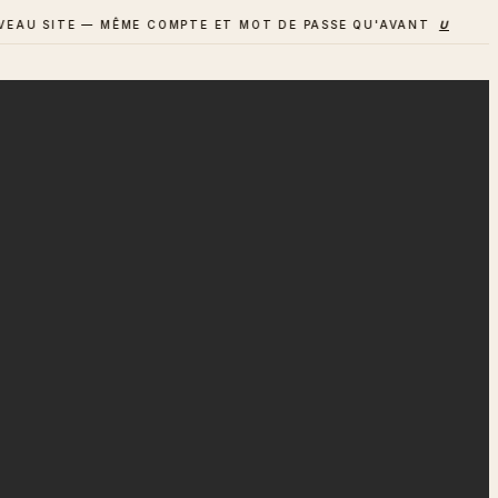
SITE — MÊME COMPTE ET MOT DE PASSE QU'AVANT
UN AVIS ? D