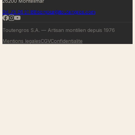
26200 Montélimar
04 75 01 51 88
bonjour@toutengros.com
Toutengros S.A. — Artisan montilien depuis 1976
Mentions legales
CGV
Confidentialite