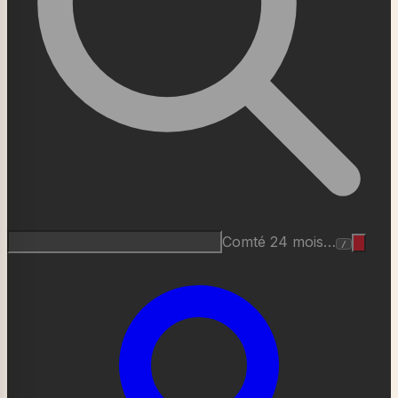
Roquefort AOP…
/