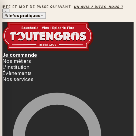
T DE PASSE QU'AVANT
UN AVIS ? DITES-NOUS TOUT
→
LA SA
LA SAISON DES BARBECUES BAT SON PLEIN
Infos pratiques
Je commande
Nos métiers
L'institution
Évènements
Nos services