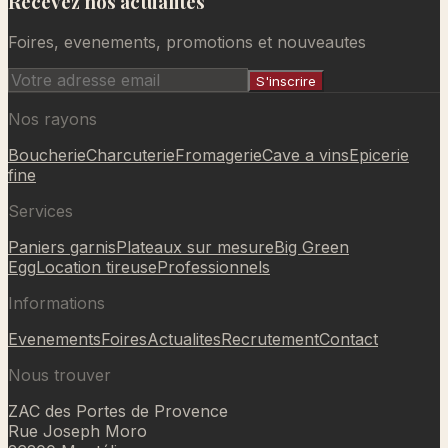
Recevez nos actualites
Ajouté au panier
Foires, evenements, promotions et nouveautes
S'inscrire
Nos rayons
Boucherie
Charcuterie
Fromagerie
Cave a vins
Epicerie
fine
Services
Paniers garnis
Plateaux sur mesure
Big Green
Egg
Location tireuse
Professionnels
Informations
Evenements
Foires
Actualites
Recrutement
Contact
Nous trouver
ZAC des Portes de Provence
Rue Joseph Moro