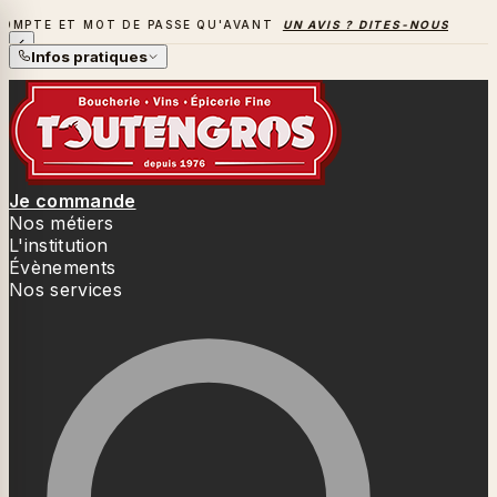
T MOT DE PASSE QU'AVANT
UN AVIS ? DITES-NOUS TOUT
→
L
LA SAISON DES BARBECUES BAT SON PLEIN
Infos pratiques
Je commande
Nos métiers
L'institution
Évènements
Nos services