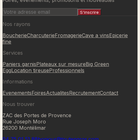
Foires, evenements, promotions et nouveautes
S'inscrire
Nos rayons
Boucherie
Charcuterie
Fromagerie
Cave a vins
Epicerie
fine
Services
Paniers garnis
Plateaux sur mesure
Big Green
Egg
Location tireuse
Professionnels
Informations
Evenements
Foires
Actualites
Recrutement
Contact
Nous trouver
ZAC des Portes de Provence
Rue Joseph Moro
26200 Montélimar
04 75 01 51 88
bonjour@toutengros.com