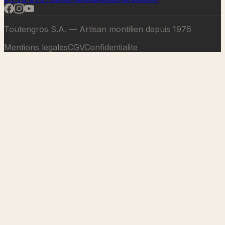
Toutengros S.A. — Artisan montilien depuis 1976
Mentions legales
CGV
Confidentialite