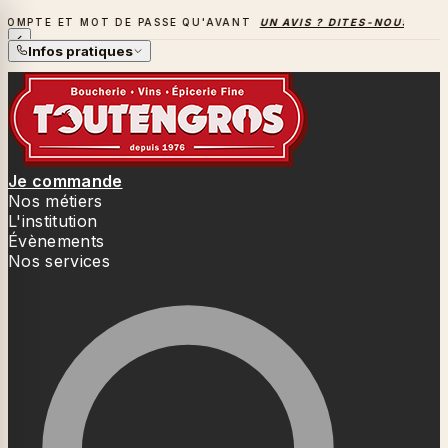
T MOT DE PASSE QU'AVANT
UN AVIS ? DITES-NOUS TOUT
→
L
LA SAISON DES BARBECUES BAT SON PLEIN
Infos pratiques
Je commande
Nos métiers
L'institution
Évènements
Nos services