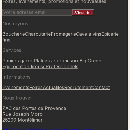
Ajouté au panier
Foires, evenements, promotions et nouveautes
S'inscrire
Nos rayons
Boucherie
Charcuterie
Fromagerie
Cave a vins
Epicerie
fine
Services
Paniers garnis
Plateaux sur mesure
Big Green
Egg
Location tireuse
Professionnels
Informations
Evenements
Foires
Actualites
Recrutement
Contact
Nous trouver
ZAC des Portes de Provence
Rue Joseph Moro
26200 Montélimar