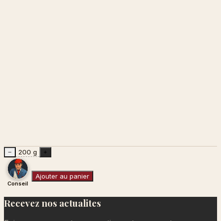
200 g
−
+
Ajouter au panier
Conseil
Recevez nos actualites