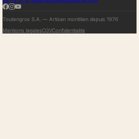
04 75 01 51 88
bonjour@toutengros.com
Toutengros S.A. — Artisan montilien depuis 1976
Mentions legales
CGV
Confidentialite