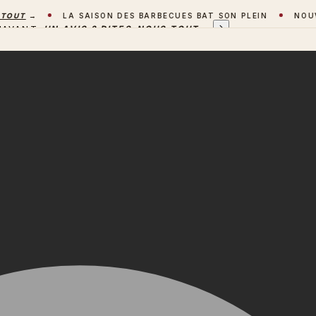
T
→
LA SAISON DES BARBECUES BAT SON PLEIN
NOUVEAU
'AVANT
UN AVIS ? DITES-NOUS TOUT
→