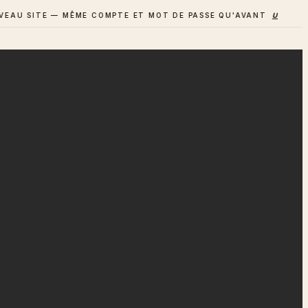
 SITE — MÊME COMPTE ET MOT DE PASSE QU'AVANT
UN AVIS ? D