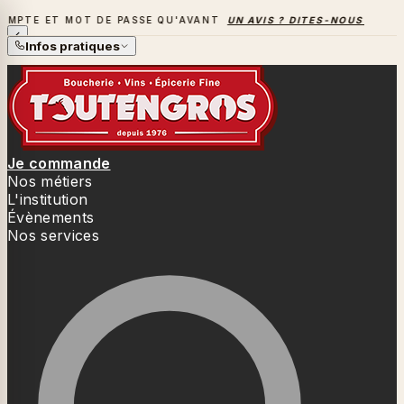
MOT DE PASSE QU'AVANT
UN AVIS ? DITES-NOUS TOUT
→
LA 
LA SAISON DES BARBECUES BAT SON PLEIN
Infos pratiques
Je commande
Nos métiers
L'institution
Évènements
Nos services