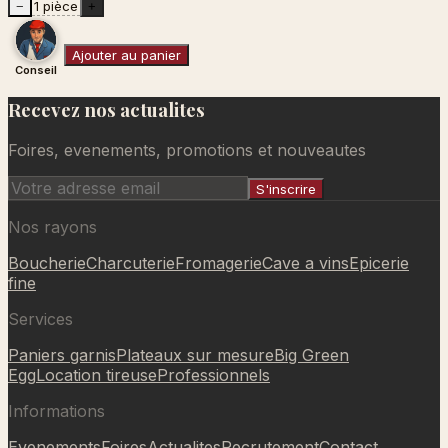
1 pièce
−
+
Ajouter au panier
Conseil
Recevez nos actualites
Ajouté au panier
Foires, evenements, promotions et nouveautes
S'inscrire
Nos rayons
Boucherie
Charcuterie
Fromagerie
Cave a vins
Epicerie
fine
Services
Paniers garnis
Plateaux sur mesure
Big Green
Egg
Location tireuse
Professionnels
Informations
Evenements
Foires
Actualites
Recrutement
Contact