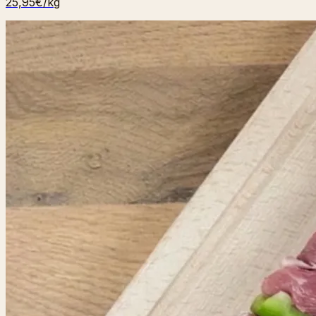
25,95€
/kg