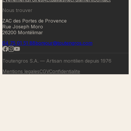
Nous trouver
ZAC des Portes de Provence
Rue Joseph Moro
26200 Montélimar
04 75 01 51 88
bonjour@toutengros.com
Toutengros S.A. — Artisan montilien depuis 1976
Mentions legales
CGV
Confidentialite