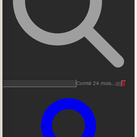
Roquefort AOP…
/