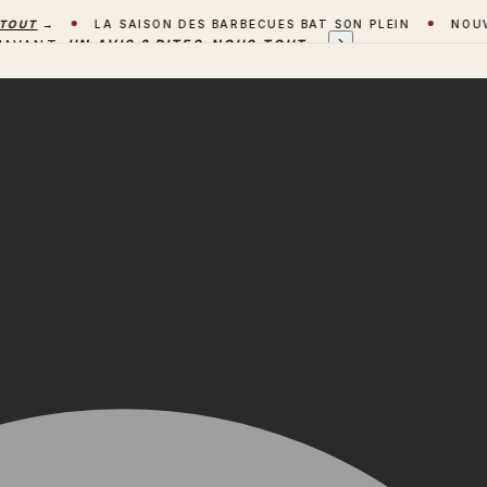
UT
→
LA SAISON DES BARBECUES BAT SON PLEIN
NOUVEAU
'AVANT
UN AVIS ? DITES-NOUS TOUT
→