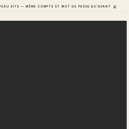
 SITE — MÊME COMPTE ET MOT DE PASSE QU'AVANT
UN AVIS ? 